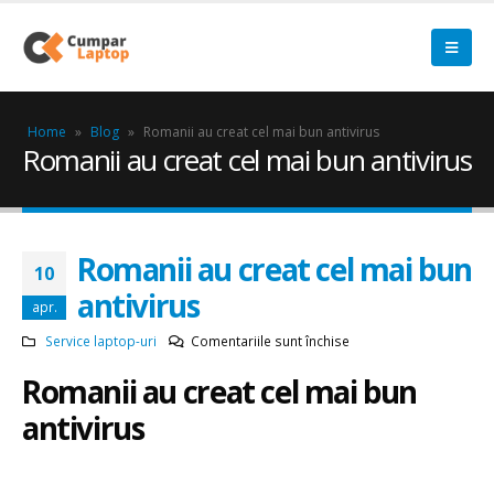
Home
»
Blog
»
Romanii au creat cel mai bun antivirus
Romanii au creat cel mai bun antivirus
Romanii au creat cel mai bun
10
antivirus
apr.
pentru
Service laptop-uri
Comentariile sunt închise
Romanii
Romanii au creat cel mai bun
au
creat
antivirus
cel
mai
bun