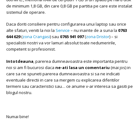
de minimum 1,8 GB, din care 0,8 GB pe partitia pe care este instalat
sistemul de operare.
Daca doriti consiliere pentru configurarea unui laptop sau orice
alte sfaturi, veniti la noi la
Service
– nu inainte de a suna la
0763
644 629
(
zona Crangasi
) sau
0765 941 097
(
zona Dristor
) – si
specialistii nostri va vor lamuri absolut toate nedumeririle,
competent si profesionist.
Intotdeauna
, parerea dumneavoastra este importanta pentru
noi si am fi bucurosi daca
ne-ati lasa un comentariu
(mai jos) in
care sa ne spuneti parerea dumneavoastra si sa ne indicati
eventuale directii in care sa mergem cu explicarea diferitilor
termeni sau caracteristici sau… ce anume v-ar interesa sa gasiti pe
blogul nostru.
Numai bine!