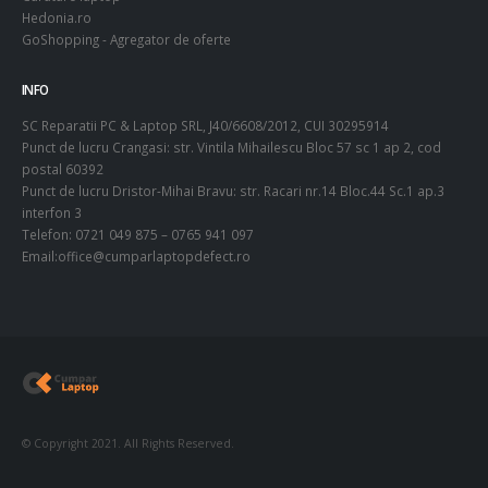
Hedonia.ro
GoShopping - Agregator de oferte
INFO
SC Reparatii PC & Laptop SRL, J40/6608/2012, CUI 30295914
Punct de lucru Crangasi: str. Vintila Mihailescu Bloc 57 sc 1 ap 2, cod
postal 60392
Punct de lucru Dristor-Mihai Bravu: str. Racari nr.14 Bloc.44 Sc.1 ap.3
interfon 3
Telefon: 0721 049 875 – 0765 941 097
Email:office@cumparlaptopdefect.ro
© Copyright 2021. All Rights Reserved.