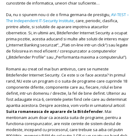
cunostinte de informatica, uneori chiar suficiente…
Da, nu o spunem nou ci de o firma germana de prestigiu,
AV-TEST –
The Independent IT-Security Institute
, care, periodic, clasifica,
printre altele, si solutiile de aparare impotriva atacurilor
cibernetice. Si, in ultimii ani, Bitdefender Internet Security a ocupat
prima pozitie, acestia aducand si multe alte solutii de interes major
(„Internet Banking securizat”, „Plati on-line intr-un click”) sau legate
de folosirea in mod eficient / corespunzator a computerelor
(„Bitdefender Profile” sau „Performanta maxima a computerului”).
Romanii au creat cel mai bun antivirus, care se numeste
Bitdefender Internet Security. Ce este si ce face acesta? In primul
rand, NU este un program ci o suita de programe care cuprinde 18
componente diferite, componente care au, fiecare, rolul ei bine
definit, intr-un domeniu / directie, la fel de bine definit. Ulterior au
fost adaugate inca 6, cerintele pietei fiind cele care au determinat
aparitia acestora. Despre acestea, vom vorbi in urmatorul articol:
Suita romaneasca de aparare de la Bitdefender
. Mai
mentionam acum doar ca aceasta suita de programe, pentru a
functiona corespunzator, are niste cerinte de sistem destul de
modeste, incepand cu procesorul, care trebuie sa aiba cel putin
800 MHz., memoria RAM de cel putin 1 GB si un spatiu pe hard disk