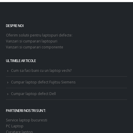
DESPRE NOI
Oferim solutii pentru laptopuri defecte:
Vanzari si cumparari laptopuri
Vanzari si cumparari componente
ULTIMELE ARTICOLE
Cum sa faci bani cu un laptop vechi?
Cumpar laptop defect Fujitsu Siemens
Cumpar laptop defect Dell
PARTENERII NOSTRI SUNT:
Service laptop bucuresti
PC Laptop
Curatare laptop