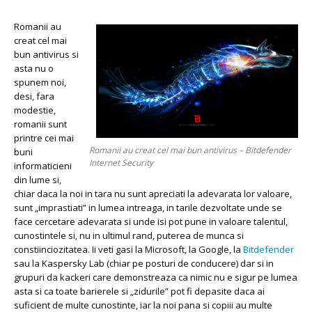
antivirus
Romanii au
creat cel mai
bun antivirus si
asta nu o
spunem noi,
desi, fara
modestie,
romanii sunt
printre cei mai
Romanii au creat cel mai bun antivirus – Bitdefender
buni
Internet Security
informaticieni
din lume si,
chiar daca la noi in tara nu sunt apreciati la adevarata lor valoare,
sunt „imprastiati” in lumea intreaga, in tarile dezvoltate unde se
face cercetare adevarata si unde isi pot pune in valoare talentul,
cunostintele si, nu in ultimul rand, puterea de munca si
constiinciozitatea. Ii veti gasi la Microsoft, la Google, la
Bitdefender
sau la Kaspersky Lab (chiar pe posturi de conducere) dar si in
grupuri da kackeri care demonstreaza ca nimic nu e sigur pe lumea
asta si ca toate barierele si „zidurile” pot fi depasite daca ai
suficient de multe cunostinte, iar la noi pana si copiii au multe