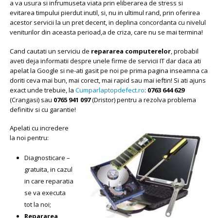
a va usura si infrumuseta viata prin eliberarea de stress si
evitarea timpului pierdut inutil, si, nu in ultimul rand, prin oferirea
acestor servicii la un pret decent, in deplina concordanta cu nivelul
veniturilor din aceasta perioad,a de criza, care nu se mai termina!
Cand cautati un serviciu de
repararea computerelor
, probabil
aveti deja informatii despre unele firme de servicii IT dar daca ati
apelat la Google si ne-ati gasit pe noi pe prima pagina inseamna ca
doriti ceva mai bun, mai corect, mai rapid sau mai ieftin! Si ati ajuns
exact unde trebuie, la
Cumparlaptopdefect.ro
:
0763 644 629
(Crangasi) sau
0765 941 097
(Dristor) pentru a rezolva problema
definitiv si cu garantie!
Apelati cu incredere
la noi pentru:
Diagnosticare –
gratuita, in cazul
in care reparatia
se va executa
tot la noi;
Repararea