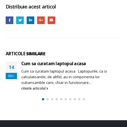
Distribuie acest articol
ARTICOLE
SIMILARE
l acasa
Cine a inventat bateria?
31
a Laptopurile, ca si
Cine a inventat bateria? Cine n
oct.
in componenta lor
portabil are nevoie, pentru a f
nctionare...
citeste articolul