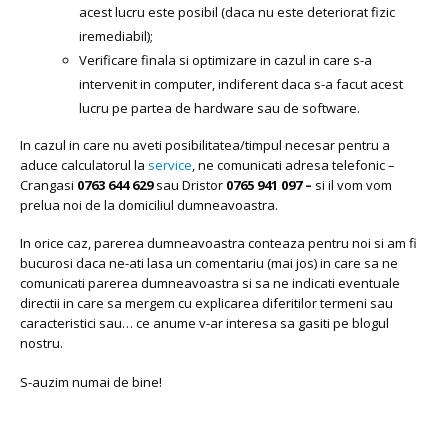
acest lucru este posibil (daca nu este deteriorat fizic
iremediabil);
Verificare finala si optimizare in cazul in care s-a
intervenit in computer, indiferent daca s-a facut acest
lucru pe partea de hardware sau de software.
In cazul in care nu aveti posibilitatea/timpul necesar pentru a
aduce calculatorul la
service
, ne comunicati adresa telefonic –
Crangasi
0763 644 629
sau Dristor
0765 941 097 –
si il vom vom
prelua noi de la domiciliul dumneavoastra.
In orice caz, parerea dumneavoastra conteaza pentru noi si am fi
bucurosi daca ne-ati lasa un comentariu (mai jos) in care sa ne
comunicati parerea dumneavoastra si sa ne indicati eventuale
directii in care sa mergem cu explicarea diferitilor termeni sau
caracteristici sau… ce anume v-ar interesa sa gasiti pe blogul
nostru.
S-auzim numai de bine!