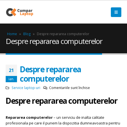
Home
»
Blog
»
Despre repararea computerelor
Despre repararea computerelor
Despre repararea
21
computerelor
ian.
pentru
Service laptop-uri
Comentariile sunt închise
Despre
Despre repararea computerelor
repararea
computerelor
Repararea computerelor
– un serviciu de inalta calitate
profesionala pe care il punem la dispozitia dumneavoastra pentru