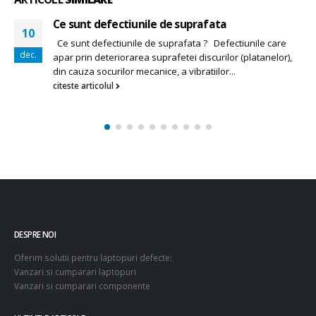
Ce sunt defectiunile de suprafata
10
Ce sunt defectiunile de suprafata ? Defectiunile care
dec.
apar prin deteriorarea suprafetei discurilor (platanelor),
din cauza socurilor mecanice, a vibratiilor...
citeste articolul
DESPRE NOI
Oferim solutii pentru laptopuri defecte:
Vanzari si cumparari laptopuri
Vanzari si cumparari componente