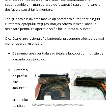
subansamble prin manipularea defectuoasă sau prin forțare la
desfacere sau chiar la montare.
Totuși, daca din diverse motive ați hotărât ca puteți face singuri
curățarea laptopului, veți găsi mai jos câteva indicații absolut
necesare pentru ca operația sa fie încununată cu succes.
O curățare „profesionala” a laptopului presupune efectuarea mai
multor operații esențiale:
Dezmembrarea parțiala sau totala a laptopului, in funcție de
varianta constructiva.
Curățarea
de praf si
alte
impurități
a
sistemului
Dezmembrare laptop pentru curatare
de răcire: