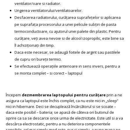
ventilator/oare si radiator.
Ungerea ventilatorului/ventilatoarelor.
Desfacerea radiatorului, curățarea suprafețelor si aplicarea
pe suprafața procesorului a unei pelicule subțiri de pasta
termoconductoare, cu ajutorul unei palete din plastic. Pentru
curățare, veți avea nevoie si de alcool izopropilic, este bine sa
îl achiziționați din timp.
Daca este necesar, se adaugă foitele de argint sau pastilele
de cupru ori bureții termici.
Se efectuează operațiile anterioare in sens invers, pentru a
se monta complet – si corect – laptopul
Începem
dezmembrarea laptopului pentru curățare
prin a ne
asigura ca laptopul este închis complet, ca nu este nici in „sleep”
nici in hibernare. Deci se decuplează încărcătorul si se scoate –
daca este posibil – bateria; se apasă de câteva ori butonul de
oprire ca sa se descarce orice urma de electricitate. Este util si a va
descărca electrostatic, pentru a nu deteriora componentele
sensibile, cel mai simplu mod este, pur si simplu, a pune mana pe