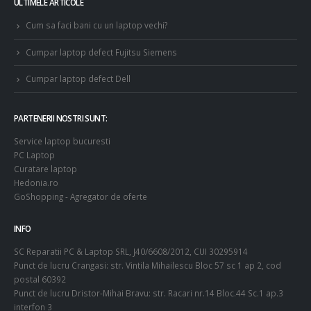
ULTIMELE ARTICOLE
Cum sa faci bani cu un laptop vechi?
Cumpar laptop defect Fujitsu Siemens
Cumpar laptop defect Dell
PARTENERII NOSTRI SUNT:
Service laptop bucuresti
PC Laptop
Curatare laptop
Hedonia.ro
GoShopping - Agregator de oferte
INFO
SC Reparatii PC & Laptop SRL, J40/6608/2012, CUI 30295914
Punct de lucru Crangasi: str. Vintila Mihailescu Bloc 57 sc 1 ap 2, cod
postal 60392
Punct de lucru Dristor-Mihai Bravu: str. Racari nr.14 Bloc.44 Sc.1 ap.3
interfon 3