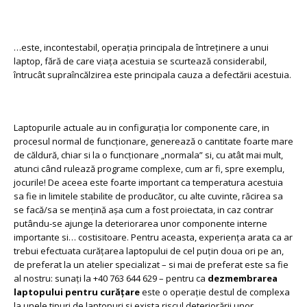
…este, incontestabil, operația principala de întreținere a unui
laptop, fără de care viața acestuia se scurtează considerabil,
întrucât supraîncălzirea este principala cauza a defectării acestuia.
Laptopurile actuale au in configurația lor componente care, in
procesul normal de funcționare, generează o cantitate foarte mare
de căldură, chiar si la o funcționare „normala” si, cu atât mai mult,
atunci când rulează programe complexe, cum ar fi, spre exemplu,
jocurile! De aceea este foarte important ca temperatura acestuia
sa fie in limitele stabilite de producător, cu alte cuvinte, răcirea sa
se facă/sa se mențină așa cum a fost proiectata, in caz contrar
putându-se ajunge la deteriorarea unor componente interne
importante si… costisitoare. Pentru aceasta, experiența arata ca ar
trebui efectuata curățarea laptopului de cel puțin doua ori pe an,
de preferat la un atelier specializat – si mai de preferat este sa fie
al nostru: sunați la +40 763 644 629 – pentru ca
dezmembrarea
laptopului pentru curățare
este o operație destul de complexa
la unele tipuri de laptopuri si exista riscul deteriorării unor