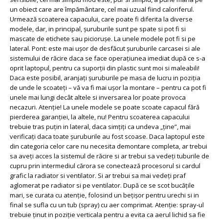
un obiect care are împământare, cel mai uzual fiind caloriferul.
Urmează scoaterea capacului, care poate fi diferita la diverse
modele, dar, in principal, șuruburile sunt pe spate si pot fi si
mascate de etichete sau piciorușe. La unele modele pot fi si pe
lateral. Pont: este mai ușor de desfăcut șuruburile carcasei si ale
sistemului de răcire daca se face operațiunea imediat după ce s-a
oprit laptopul, pentru ca suporții din plastic sunt moi si maleabili!
Daca este posibil, aranjați șuruburile pe masa de lucru in poziția
de unde le scoateți – vă va fi mai ușor la montare – pentru ca pot fi
unele mai lungi decât altele si inversarea lor poate provoca
necazuri. Atenție! La unele modele se poate scoate capacul fără
pierderea garanției, la altele, nu! Pentru scoaterea capacului
trebuie tras puțin in lateral, daca simțiți ca undeva „ține”, mai
verificați daca toate șuruburile au fost scoase. Daca laptopul este
din categoria celor care nu necesita demontare completa, ar trebui
sa aveți acces la sistemul de răcire si ar trebui sa vedeți tuburile de
cupru prin intermediul cărora se conectează procesorul si cardul
grafic la radiator si ventilator. Si ar trebui sa mai vedeți praf
aglomerat pe radiator si pe ventilator. După ce se scot bucățile
mari, se curata cu atenție, folosind un bețișor pentru urechi si in
final se sufla cu un tub (spray) cu aer comprimat. Atenție: spray-ul
trebuie ținut in poziție verticala pentru a evita ca aerul lichid sa fie