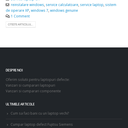
reinstalare windows
,
service calculatoare
,
service laptop
,
sistem
de operare XP
,
windows 7
,
windows genuine
1 Comment
CITESTE ARTICOLUL...
DESPRE NOI
Oferim solutii pentru laptopuri defecte:
Vanzari si cumparari laptopuri
Vanzari si cumparari componente
ULTIMELE ARTICOLE
Cum sa faci bani cu un laptop vechi?
Cumpar laptop defect Fujitsu Siemens