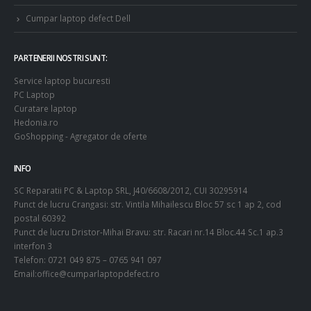
Cumpar laptop defect Dell
PARTENERII NOSTRI SUNT:
Service laptop bucuresti
PC Laptop
Curatare laptop
Hedonia.ro
GoShopping - Agregator de oferte
INFO
SC Reparatii PC & Laptop SRL, J40/6608/2012, CUI 30295914
Punct de lucru Crangasi: str. Vintila Mihailescu Bloc 57 sc 1 ap 2, cod
postal 60392
Punct de lucru Dristor-Mihai Bravu: str. Racari nr.14 Bloc.44 Sc.1 ap.3
interfon 3
Telefon: 0721 049 875 – 0765 941 097
Email:office@cumparlaptopdefect.ro