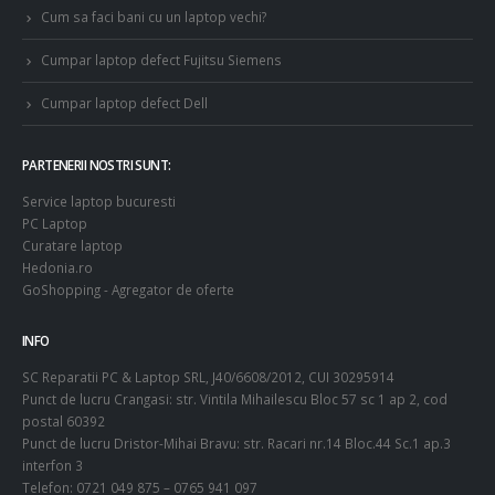
Cum sa faci bani cu un laptop vechi?
Cumpar laptop defect Fujitsu Siemens
Cumpar laptop defect Dell
PARTENERII NOSTRI SUNT:
Service laptop bucuresti
PC Laptop
Curatare laptop
Hedonia.ro
GoShopping - Agregator de oferte
INFO
SC Reparatii PC & Laptop SRL, J40/6608/2012, CUI 30295914
Punct de lucru Crangasi: str. Vintila Mihailescu Bloc 57 sc 1 ap 2, cod
postal 60392
Punct de lucru Dristor-Mihai Bravu: str. Racari nr.14 Bloc.44 Sc.1 ap.3
interfon 3
Telefon: 0721 049 875 – 0765 941 097