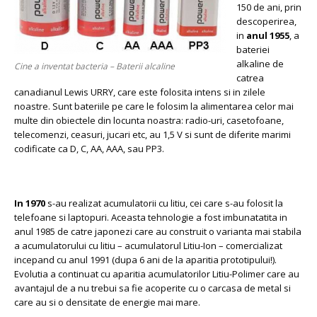
150 de ani, prin
descoperirea,
in
anul 1955
, a
bateriei
alkaline de
Cine a inventat bacteria – Baterii alcaline
catrea
canadianul Lewis URRY, care este folosita intens si in zilele
noastre. Sunt bateriile pe care le folosim la alimentarea celor mai
multe din obiectele din locunta noastra: radio-uri, casetofoane,
telecomenzi, ceasuri, jucari etc, au 1,5 V si sunt de diferite marimi
codificate ca D, C, AA, AAA, sau PP3.
In 1970
s-au realizat acumulatorii cu litiu, cei care s-au folosit la
telefoane si laptopuri. Aceasta tehnologie a fost imbunatatita in
anul 1985 de catre japonezi care au construit o varianta mai stabila
a acumulatorului cu litiu – acumulatorul Litiu-Ion – comercializat
incepand cu anul 1991 (dupa 6 ani de la aparitia prototipului!).
Evolutia a continuat cu aparitia acumulatorilor Litiu-Polimer care au
avantajul de a nu trebui sa fie acoperite cu o carcasa de metal si
care au si o densitate de energie mai mare.