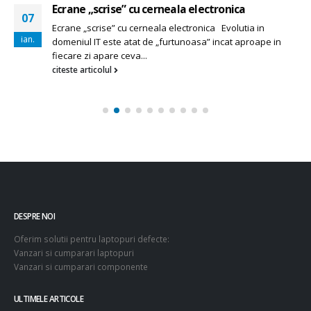
Intretinerea bateriei
15
Intretinerea bateriei Daca achizitionarea unui laptop
oct.
este o problema care ne da mult de gandit, si intretinerea
acestuia este un...
citeste articolul
DESPRE NOI
Oferim solutii pentru laptopuri defecte:
Vanzari si cumparari laptopuri
Vanzari si cumparari componente
ULTIMELE ARTICOLE