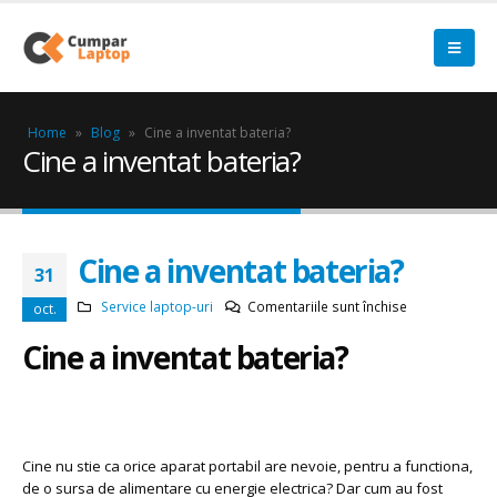
Home
»
Blog
»
Cine a inventat bateria?
Cine a inventat bateria?
Cine a inventat bateria?
31
pentru
Service laptop-uri
Comentariile sunt închise
oct.
Cine
Cine a inventat bateria?
a
inventat
bateria?
Cine nu stie ca orice aparat portabil are nevoie, pentru a functiona,
de o sursa de alimentare cu energie electrica? Dar cum au fost