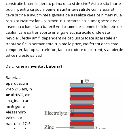
construite bateriile pentru prima data si de cine? Asta o stiu foarte
putini, pentru ca putini oameni sunt interesati de cum a aparut
ceva si cine a avut mintea geniala de a realiza ceea ce nimeni nu a
realizat inaintea lor… si nimeni nu incearca sa isi imagineze c ear
insemna o lume fara baterii! Ar fi o lume de kilometri si kilometri de
cabluri care sa transporte energia electrica acolo unde este
nevoie. Efectiv am fi dependent de cabluri! Si toate aparatele ar
trebui sa fie in permanenta cuplate la prize, indiferent daca este
computer, laptop sau telefon, iar la o cadere de current, s-ar pierde
tot ce nu este salvat!
Dar…
cine a inventat bateria?
Bateria a
aparut acum
vreo 215 ani, in
anul 1800
, din
imaginatia unei
minti genial:
Alessandro
Volta. S-a
nascut in 1745