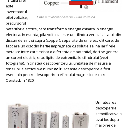
in Italia si el
este
inventatorul
Cine a inventat bateria – Pila voltaica
pilei voltaice,
precursorul
bateriilor electrice, care transforma energia chimica in energie
electrica. In esenta, pila voltaica este un cilindru vertical alcatuit din
discuri de zinc si cupru (copper), separate de un electrolit care, de
fapt era un disc din hartie impregnate cu solutie salina iar firele
metalice intre care exista o diferenta de potential, deci se genera
un curent electric, erau lipite de extremitaile cilindrului (vezi
fotografia). In cinstea descoperitorului, unitatea de masura a
tensiunii electrice s-a numit
Volt
. Aceasta descoperire a fost
esentiala pentru descoperirea efectului magnetic de catre
Oersted, in 1820.
Urmatoarea
descoperire
semnificativa a
avut loc dupa
mai bine de