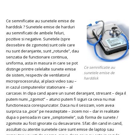
de
harddisk
Ce semnificatie au sunetele emise de
harddisk ? Sunetele emise de harduri
au semnificatii de ambele feluri,
pozitive si negative. Sunetele (spre
deosebire de zgomote) sunt cele care
nu sunt deranjante, sunt „rotunde”, dau
senzatia de functionare continua,
uniforma, asta in masura in care se pot
Ce semnificatie au
distinge printre celelalte sunete emise
sunetele emise de
de sistem, respectiv de ventilatorul
harddisk
microprocesorului, al placii video sau –
in cazul computerelor stationare – al
carcasei. In clipa cand apare un sunet deranjant, stresant – deja il
putem numi „zgomot” – atunci putem fi siguri ca ceva nu mai
functioneaza corespunzator. Daca nu il sesizam, vom avea
surpriza sa „pice” pe neasteptate – zicem noi – dar in realitate
dupa o perioada in care „simptomele”, sub forma de sunete /
zgomote au fost ignorate cu desavarsire. Sfat: din cand in cand,
ascultati cu atentie sunetele care sunt emise de laptop sau