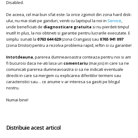
Disabled.
De aceea, cel mai bun sfat este: la orice zgomot din zona hard disk-
ului, nu mai stati pe ganduri, veniti cu laptopul la noi in
Service
,
unde beneficiati de
diagnosticare gratuita
si nu pierdeti timpul
inutil! In plus, la noi obtineti si garantie pentru lucrarile executate. E
simplu: sunati la
0763 644 629
(zona Crangasi) sau
0765 941 097
(zona Dristor) pentru a rezolva problema rapid, ieftin si cu garantie!
Intotdeauna
, parerea dumneavoastra conteaza pentru noi si am
fi bucurosi daca ne-ati lasa un
comentariu
(mai jos) in care sa ne
comunicati parerea dumneavoastra si sa ne indicati eventuale
directii in care sa mergem cu explicarea diferitilor termeni sau
caracteristici sau… ce anume v-ar interesa sa gasiti pe blogul
nostru.
Numai bine!
Distribuie acest articol