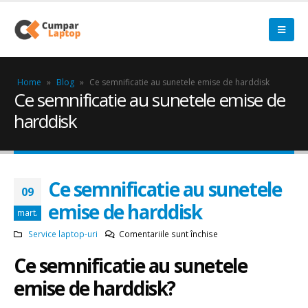
Home
»
Blog
»
Ce semnificatie au sunetele emise de harddisk
Ce semnificatie au sunetele emise de
harddisk
Ce semnificatie au sunetele
09
emise de harddisk
mart.
pentru
Service laptop-uri
Comentariile sunt închise
Ce
Ce semnificatie au sunetele
semnificatie
au
emise de harddisk?
sunetele
emise