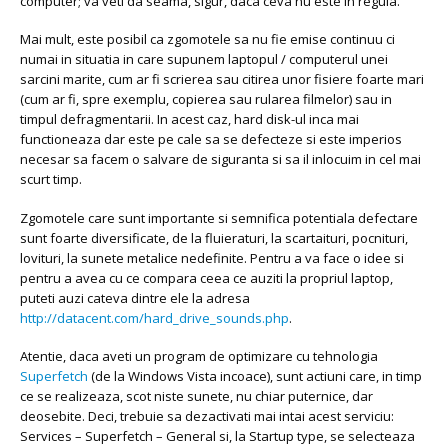
computer; va veti da seama, sigur, daca ceva nu este in regula.
Mai mult, este posibil ca zgomotele sa nu fie emise continuu ci
numai in situatia in care supunem laptopul / computerul unei
sarcini marite, cum ar fi scrierea sau citirea unor fisiere foarte mari
(cum ar fi, spre exemplu, copierea sau rularea filmelor) sau in
timpul defragmentarii. In acest caz, hard disk-ul inca mai
functioneaza dar este pe cale sa se defecteze si este imperios
necesar sa facem o salvare de siguranta si sa il inlocuim in cel mai
scurt timp.
Zgomotele care sunt importante si semnifica potentiala defectare
sunt foarte diversificate, de la fluieraturi, la scartaituri, pocnituri,
lovituri, la sunete metalice nedefinite. Pentru a va face o idee si
pentru a avea cu ce compara ceea ce auziti la propriul laptop,
puteti auzi cateva dintre ele la adresa
http://datacent.com/hard_drive_sounds.php
.
Atentie, daca aveti un program de optimizare cu tehnologia
Superfetch
(de la Windows Vista incoace), sunt actiuni care, in timp
ce se realizeaza, scot niste sunete, nu chiar puternice, dar
deosebite. Deci, trebuie sa dezactivati mai intai acest serviciu:
Services – Superfetch – General si, la Startup type, se selecteaza